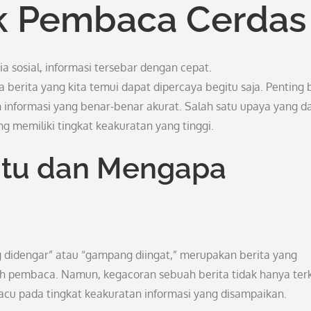
k Pembaca Cerdas
 sosial, informasi tersebar dengan cepat.
berita yang kita temui dapat dipercaya begitu saja. Penting 
informasi yang benar-benar akurat. Salah satu upaya yang d
g memiliki tingkat keakuratan yang tinggi.
 Itu dan Mengapa
g didengar” atau “gampang diingat,” merupakan berita yang
leh pembaca. Namun, kegacoran sebuah berita tidak hanya terk
cu pada tingkat keakuratan informasi yang disampaikan.