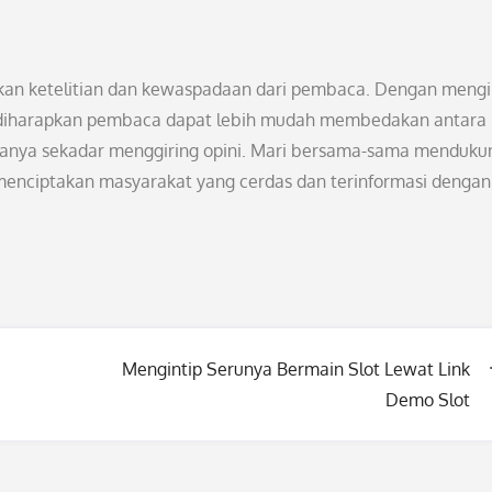
an ketelitian dan kewaspadaan dari pembaca. Dengan mengi
, diharapkan pembaca dapat lebih mudah membedakan antara
 hanya sekadar menggiring opini. Mari bersama-sama menduku
menciptakan masyarakat yang cerdas dan terinformasi dengan 
Mengintip Serunya Bermain Slot Lewat Link
Demo Slot