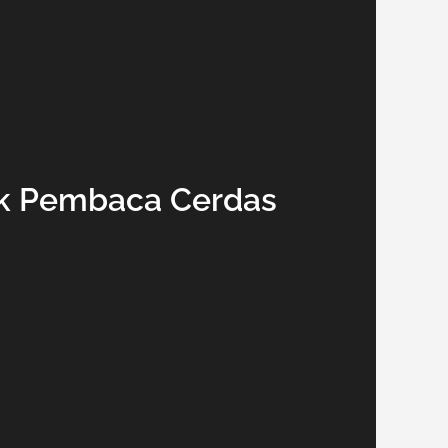
uk Pembaca Cerdas