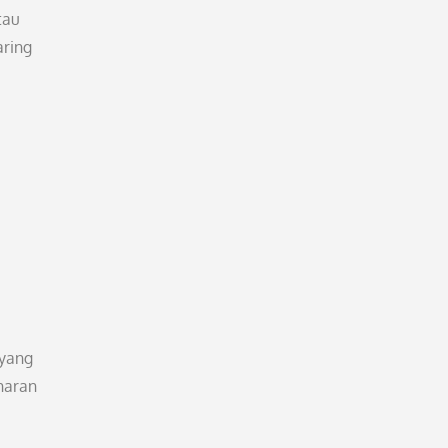
tau
aring
 yang
naran