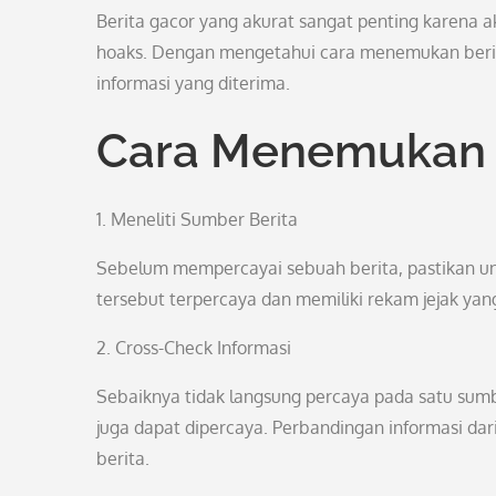
Berita gacor yang akurat sangat penting karena 
hoaks. Dengan mengetahui cara menemukan berit
informasi yang diterima.
Cara Menemukan B
1. Meneliti Sumber Berita
Sebelum mempercayai sebuah berita, pastikan un
tersebut terpercaya dan memiliki rekam jejak yan
2. Cross-Check Informasi
Sebaiknya tidak langsung percaya pada satu sumb
juga dapat dipercaya. Perbandingan informasi 
berita.