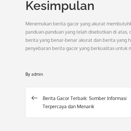
Kesimpulan
Menemukan berita gacor yang akurat membutuhk
panduan-panduan yang telah disebutkan di atas
berita yang benar-benar akurat dan berita yang
penyebaran berita gacor yang berkualitas untuk 
By
admin
Berita Gacor Terbaik: Sumber Informasi
Post
Terpercaya dan Menarik
navigation