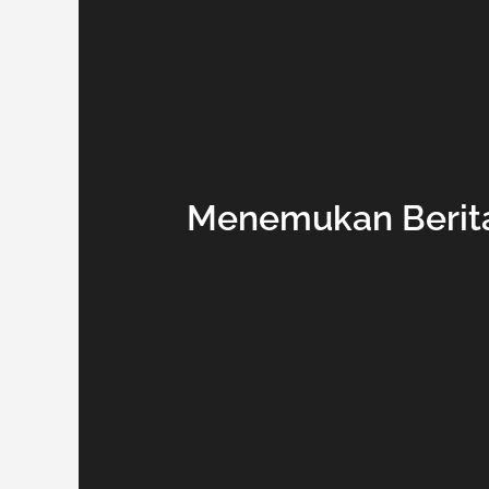
Menemukan Berita