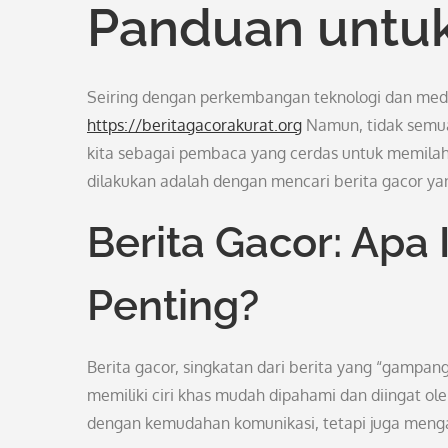
Panduan untu
Seiring dengan perkembangan teknologi dan media
https://beritagacorakurat.org
Namun, tidak semua 
kita sebagai pembaca yang cerdas untuk memilah 
dilakukan adalah dengan mencari berita gacor yan
Berita Gacor: Apa
Penting?
Berita gacor, singkatan dari berita yang “gampan
memiliki ciri khas mudah dipahami dan diingat o
dengan kemudahan komunikasi, tetapi juga menga