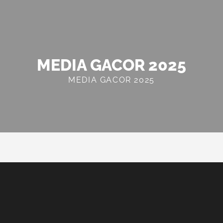
MEDIA GACOR 2025
MEDIA GACOR 2025