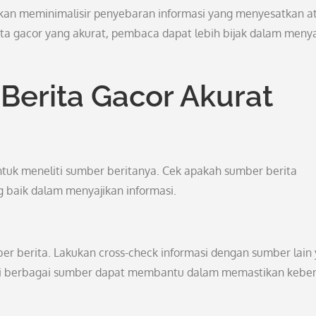
akan meminimalisir penyebaran informasi yang menyesatkan a
a gacor yang akurat, pembaca dapat lebih bijak dalam meny
erita Gacor Akurat
tuk meneliti sumber beritanya. Cek apakah sumber berita
g baik dalam menyajikan informasi.
er berita. Lakukan cross-check informasi dengan sumber lain
dari berbagai sumber dapat membantu dalam memastikan kebe