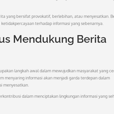
ta yang bersifat provokatif, berlebihan, atau menyesatkan. B
ketidakpercayaan terhadap informasi yang sebenarnya.
us Mendukung Berita
rupakan langkah awal dalam mewujudkan masyarakat yang ce
alam menyaring informasi akan menjadi garda terdepan dalam
si menyesatkan.
rkontribusi dalam menciptakan lingkungan informasi yang se