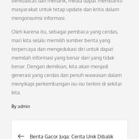
berkualitas dan menarik, media dapat membantu
masyarakat untuk tetap update dan kritis dalam
mengonsumsi informasi.
Oleh karena itu, sebagai pembaca yang cerdas,
mari kita selalu memilih sumber berita yang
terpercaya dan mengedukasi diri untuk dapat
memilah informasi yang benar dari yang tidak
benar. Dengan demikian, kita akan menjadi
generasi yang cerdas dan penuh wawasan dalam
menyikapi perkembangan isu-isu terkini di sekitar
kita.
By
admin
Post
Berita Gacor Juga: Cerita Unik Dibalik