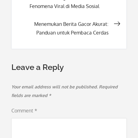
Fenomena Viral di Media Sosial
navigation
Menemukan Berita Gacor Akurat:
Panduan untuk Pembaca Cerdas
Leave a Reply
Your email address will not be published.
Required
fields are marked
*
Comment
*