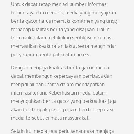
Untuk dapat tetap menjadi sumber informasi
terpercaya dan menarik, media yang menyajikan
berita gacor harus memiliki komitmen yang tinggi
terhadap kualitas berita yang disajikan. Hal ini
termasuk dalam melakukan verifikasi informasi,
memastikan keakuratan fakta, serta menghindari
penyebaran berita palsu atau hoaks.
Dengan menjaga kualitas berita gacor, media
dapat membangun kepercayaan pembaca dan
menjadi pilihan utama dalam mendapatkan
informasi terkini. Keberhasilan media dalam
menyuguhkan berita gacor yang berkualitas juga
akan berdampak positif pada citra dan reputasi
media tersebut di mata masyarakat.
Selain itu, media juga perlu senantiasa menjaga