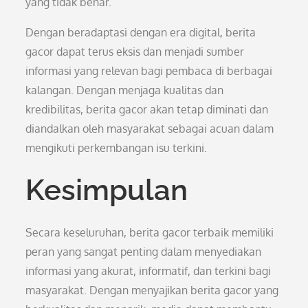
yang tidak benar.
Dengan beradaptasi dengan era digital, berita
gacor dapat terus eksis dan menjadi sumber
informasi yang relevan bagi pembaca di berbagai
kalangan. Dengan menjaga kualitas dan
kredibilitas, berita gacor akan tetap diminati dan
diandalkan oleh masyarakat sebagai acuan dalam
mengikuti perkembangan isu terkini.
Kesimpulan
Secara keseluruhan, berita gacor terbaik memiliki
peran yang sangat penting dalam menyediakan
informasi yang akurat, informatif, dan terkini bagi
masyarakat. Dengan menyajikan berita gacor yang