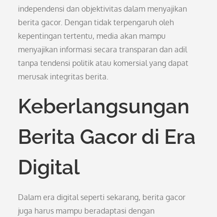
independensi dan objektivitas dalam menyajikan
berita gacor. Dengan tidak terpengaruh oleh
kepentingan tertentu, media akan mampu
menyajikan informasi secara transparan dan adil
tanpa tendensi politik atau komersial yang dapat
merusak integritas berita.
Keberlangsungan
Berita Gacor di Era
Digital
Dalam era digital seperti sekarang, berita gacor
juga harus mampu beradaptasi dengan