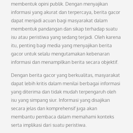
membentuk opini publik. Dengan menyajikan
informasi yang akurat dan terpercaya, berita gacor
dapat menjadi acuan bagi masyarakat dalam
membentuk pandangan dan sikap terhadap suatu
isu atau peristiwa yang sedang terjadi. Oleh karena
itu, penting bagi media yang menyajikan berita
gacor untuk selalu mengutamakan kebenaran
informasi dan menampilkan berita secara objektif.
Dengan berita gacor yang berkualitas, masyarakat
dapat lebih kritis dalam menilai berbagai informasi
yang diterima dan tidak mudah terpengaruh oleh
isu yang simpang siur. Informasi yang disajikan
secara jelas dan komprehensif juga akan
membantu pembaca dalam memahami konteks
serta implikasi dari suatu peristiwa.