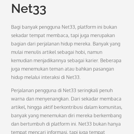
Net33
Bagi banyak pengguna Net33, platform ini bukan
sekadar tempat membaca, tapi juga merupakan
bagian dari perjalanan hidup mereka. Banyak yang
mulai menulis artikel sebagai hobi, namun
kemudian menjadikannya sebagai karier. Beberapa
juga menemukan teman atau bahkan pasangan
hidup melalui interaksi di Net33.
Perjalanan pengguna di Net33 seringkali penuh
warna dan menyenangkan. Dari sekadar membaca
artikel, hingga aktif berkontribusi dalam komunitas,
banyak yang menemukan diri mereka berkembang
dan bertumbuh di platform ini. Net33 bukan hanya
tempat mencari informasi, tapi juga tempat