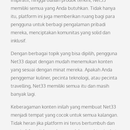
inspiratif, hingga ulasan produk terkini, Net33
memiliki semua yang Anda butuhkan. Tidak hanya
itu, platform ini juga memberikan ruang bagi para
pengguna untuk berbagi pengalaman pribadi
mereka, menciptakan komunitas yang solid dan
inklusif.
Dengan berbagai topik yang bisa dipilih, pengguna
Net33 dapat dengan mudah menemukan konten
yang sesuai dengan minat mereka. Apakah Anda
penggemar kuliner, pecinta teknologi, atau pecinta
travelling, Net33 memiliki semua itu dan masih
banyak lagi.
Keberagaman konten inilah yang membuat Net33
menjadi tempat yang cocok untuk semua kalangan.
Tidak heran jika platform ini terus bertumbuh dan