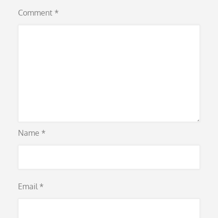
Comment
*
Name
*
Email
*