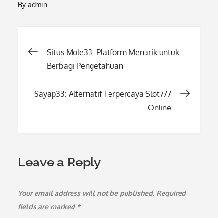
By
admin
Post
Situs Mole33: Platform Menarik untuk
Berbagi Pengetahuan
navigation
Sayap33: Alternatif Terpercaya Slot777
Online
Leave a Reply
Your email address will not be published.
Required
fields are marked
*