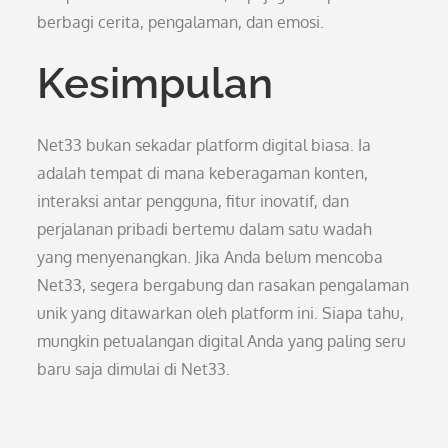
berbagi cerita, pengalaman, dan emosi.
Kesimpulan
Net33 bukan sekadar platform digital biasa. Ia
adalah tempat di mana keberagaman konten,
interaksi antar pengguna, fitur inovatif, dan
perjalanan pribadi bertemu dalam satu wadah
yang menyenangkan. Jika Anda belum mencoba
Net33, segera bergabung dan rasakan pengalaman
unik yang ditawarkan oleh platform ini. Siapa tahu,
mungkin petualangan digital Anda yang paling seru
baru saja dimulai di Net33.