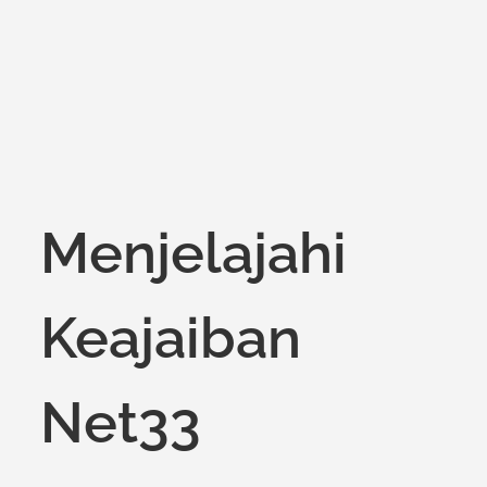
Menjelajahi
Keajaiban
Net33