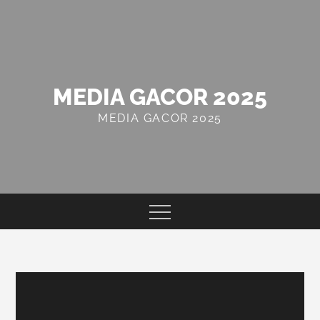
Skip
to
content
MEDIA GACOR 2025
MEDIA GACOR 2025