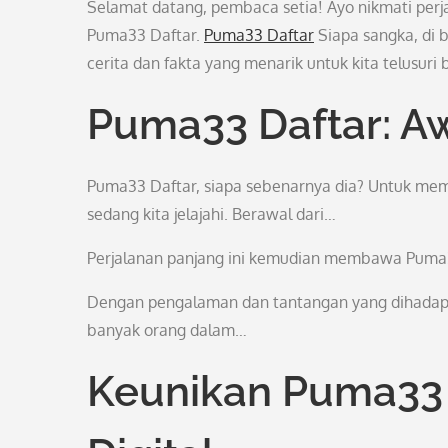
Selamat datang, pembaca setia! Ayo nikmati perj
Puma33 Daftar.
Puma33 Daftar
Siapa sangka, di 
cerita dan fakta yang menarik untuk kita telusuri
Puma33 Daftar: A
Puma33 Daftar, siapa sebenarnya dia? Untuk mema
sedang kita jelajahi. Berawal dari…
Perjalanan panjang ini kemudian membawa Puma33 
Dengan pengalaman dan tantangan yang dihadapi,
banyak orang dalam…
Keunikan Puma33 