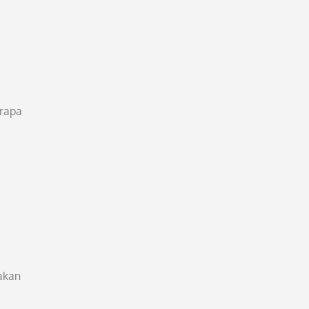
erapa
akan