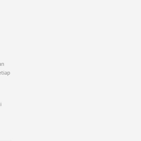
an
etiap
i