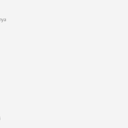
nya
i