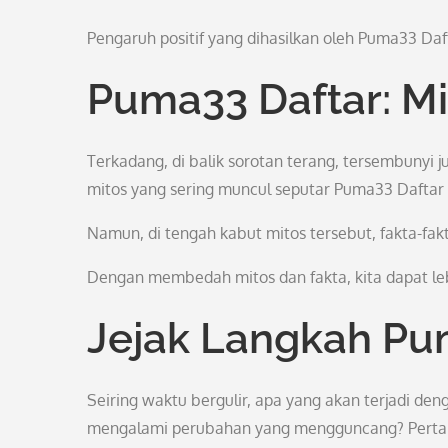
Pengaruh positif yang dihasilkan oleh Puma33 Daf
Puma33 Daftar: Mi
Terkadang, di balik sorotan terang, tersembunyi
mitos yang sering muncul seputar Puma33 Daftar
Namun, di tengah kabut mitos tersebut, fakta-fa
Dengan membedah mitos dan fakta, kita dapat l
Jejak Langkah Pu
Seiring waktu bergulir, apa yang akan terjadi d
mengalami perubahan yang mengguncang? Pertany