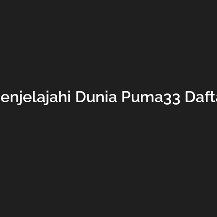
enjelajahi Dunia Puma33 Daft