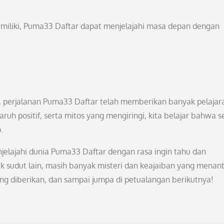
imiliki, Puma33 Daftar dapat menjelajahi masa depan dengan
, perjalanan Puma33 Daftar telah memberikan banyak pelajar
ruh positif, serta mitos yang mengiringi, kita belajar bahwa s
.
enjelajahi dunia Puma33 Daftar dengan rasa ingin tahu dan
lik sudut lain, masih banyak misteri dan keajaiban yang menant
ng diberikan, dan sampai jumpa di petualangan berikutnya!