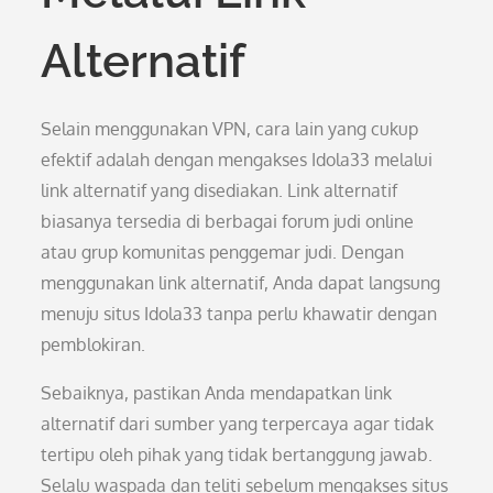
Alternatif
Selain menggunakan VPN, cara lain yang cukup
efektif adalah dengan mengakses Idola33 melalui
link alternatif yang disediakan. Link alternatif
biasanya tersedia di berbagai forum judi online
atau grup komunitas penggemar judi. Dengan
menggunakan link alternatif, Anda dapat langsung
menuju situs Idola33 tanpa perlu khawatir dengan
pemblokiran.
Sebaiknya, pastikan Anda mendapatkan link
alternatif dari sumber yang terpercaya agar tidak
tertipu oleh pihak yang tidak bertanggung jawab.
Selalu waspada dan teliti sebelum mengakses situs