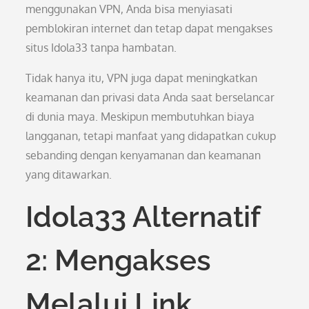
menggunakan VPN, Anda bisa menyiasati
pemblokiran internet dan tetap dapat mengakses
situs Idola33 tanpa hambatan.
Tidak hanya itu, VPN juga dapat meningkatkan
keamanan dan privasi data Anda saat berselancar
di dunia maya. Meskipun membutuhkan biaya
langganan, tetapi manfaat yang didapatkan cukup
sebanding dengan kenyamanan dan keamanan
yang ditawarkan.
Idola33 Alternatif
2: Mengakses
Melalui Link