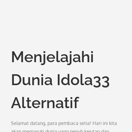
Menjelajahi
Dunia Idola33
Alternatif
Selamat datang, para pembaca setia! Hari ini kita
akan memasuki dunia yang penuh kejutan dan