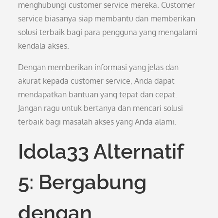
menghubungi customer service mereka. Customer
service biasanya siap membantu dan memberikan
solusi terbaik bagi para pengguna yang mengalami
kendala akses.
Dengan memberikan informasi yang jelas dan
akurat kepada customer service, Anda dapat
mendapatkan bantuan yang tepat dan cepat.
Jangan ragu untuk bertanya dan mencari solusi
terbaik bagi masalah akses yang Anda alami.
Idola33 Alternatif
5: Bergabung
dengan