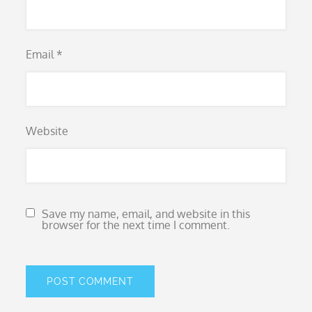
Email
*
Website
Save my name, email, and website in this
browser for the next time I comment.