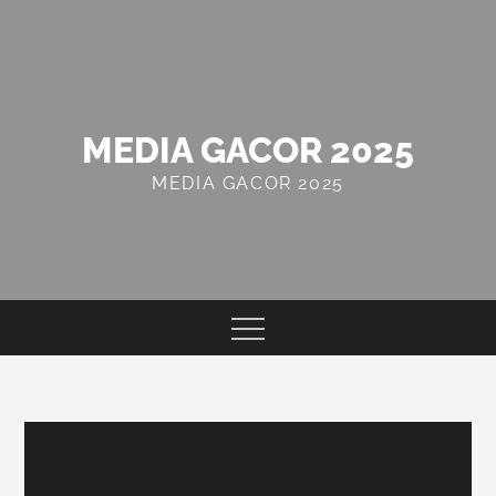
Skip
to
content
MEDIA GACOR 2025
MEDIA GACOR 2025