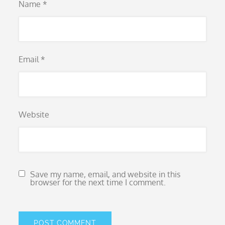
Name
*
Email
*
Website
Save my name, email, and website in this
browser for the next time I comment.