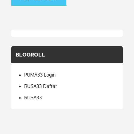
BLOGROLL
PUMA33 Login
RUSA33 Daftar
RUSA33