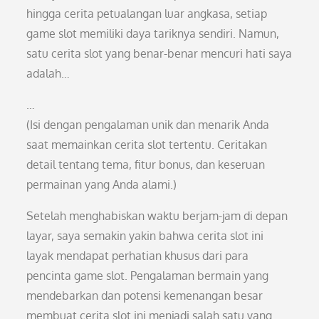
hingga cerita petualangan luar angkasa, setiap
game slot memiliki daya tariknya sendiri. Namun,
satu cerita slot yang benar-benar mencuri hati saya
adalah…
…
(Isi dengan pengalaman unik dan menarik Anda
saat memainkan cerita slot tertentu. Ceritakan
detail tentang tema, fitur bonus, dan keseruan
permainan yang Anda alami.)
Setelah menghabiskan waktu berjam-jam di depan
layar, saya semakin yakin bahwa cerita slot ini
layak mendapat perhatian khusus dari para
pencinta game slot. Pengalaman bermain yang
mendebarkan dan potensi kemenangan besar
membuat cerita slot ini menjadi salah satu yang