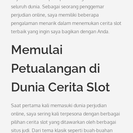
seluruh dunia. Sebagai seorang penggemar
perjudian online, saya memiliki beberapa
pengalaman menarik dalam menemukan cerita slot
terbaik yang ingin saya bagikan dengan Anda.
Memulai
Petualangan di
Dunia Cerita Slot
Saat pertama kali memasuki dunia perjudian
online, saya sering kali terpesona dengan berbagai
pilihan cerita slot yang ditawarkan oleh berbagai
situs judi. Dari tema klasik seperti buah-buahan