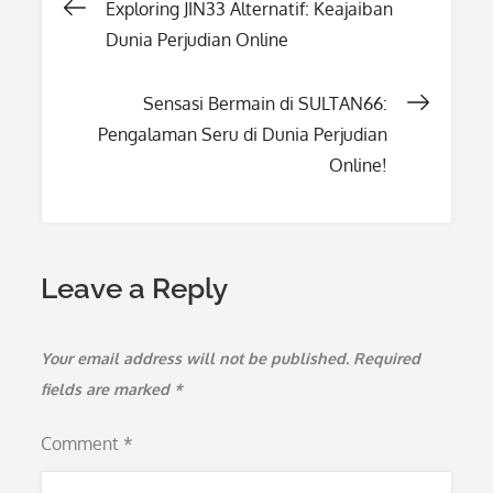
Post
Exploring JIN33 Alternatif: Keajaiban
Dunia Perjudian Online
navigation
Sensasi Bermain di SULTAN66:
Pengalaman Seru di Dunia Perjudian
Online!
Leave a Reply
Your email address will not be published.
Required
fields are marked
*
Comment
*