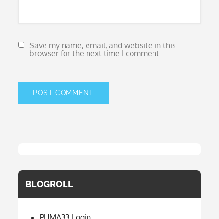
Save my name, email, and website in this
browser for the next time I comment.
BLOGROLL
PUMA33 Login