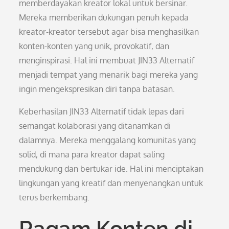
memberdayakan kreator lokal untuk bersinar.
Mereka memberikan dukungan penuh kepada
kreator-kreator tersebut agar bisa menghasilkan
konten-konten yang unik, provokatif, dan
menginspirasi. Hal ini membuat JIN33 Alternatif
menjadi tempat yang menarik bagi mereka yang
ingin mengekspresikan diri tanpa batasan.
Keberhasilan JIN33 Alternatif tidak lepas dari
semangat kolaborasi yang ditanamkan di
dalamnya. Mereka menggalang komunitas yang
solid, di mana para kreator dapat saling
mendukung dan bertukar ide. Hal ini menciptakan
lingkungan yang kreatif dan menyenangkan untuk
terus berkembang.
Ragam Konten di