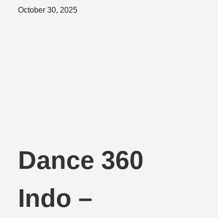
Posted
October 30, 2025
on
Dance 360
Indo –